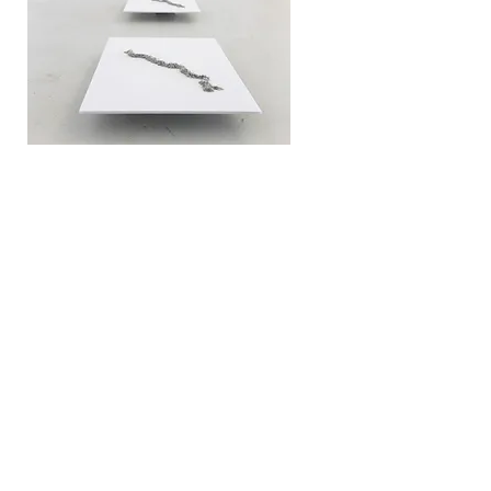
Alberto
News
Gil Cásedas
Bio