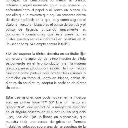
concepto de Leucofobia, o miedo al blanco,
referido a aquel momento en el cual aparece un
enfrentamiento al papel o al lienzo en blanco. Es
por ello que la muestra que aquí se presenta deriva
de dicha hipótesis en la que, tal y como sugiere el
título, el lienzo en blanco es el punto de partida y el
punto de llegada, utilizando únicamente las
opciones y condiciones que éste presenta, las
cuales pueden ser casi infinitas ( en palabras de R.
Rauschenberg: “An empty canvas is full” ).
842’ 36’’ expone la tónica descrita en su título: lijar
un lienzo en blanco, donde la imprimación de la tela
se convierte en el hilo conductor y en la materia
plástica para su producción. Es decir, la imprimación
funciona como pintura para ofrecer tres visiones o
ejercicios en torno al lienzo en blanco, hablar de
pintura sin ser pintura, adoptar la posición de pintor
sin serlo.
Estar tres visiones que podemos ver en la muestra
son: en primer lugar, 47’ 53’’ Lijar un lienzo en
blanco: 8,28º, que reproduce la imagen del bastidor
en el ángulo descrito en el subtítulo; en segundo
lugar, 373’ 25’’ Lijar un lienzo en blanco: 90º, que
muestra toda una escala de grises en formato
instalativo colocado sobre una de las esquinas de la