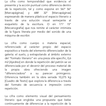
La cifra como temporalidad que evidencia el
presente y la acción puntual como diferencia dentro
de la repetición, tal y como expone en 567’ 56’’
[Marcapáginas] y 688’ 32’’ [Marcapáginas]
expresando de manera plástica el espacio literario a
través de una solución visual semejante al
esqueleto de la escritura. O en 171’ 15’’
[Mecanografía] que nos remite al carácter intimista
de la figura literata por medio del sonido de una
máquina de escribir.
La cifra como cuerpo o materia espacial,
referenciado al carácter propio del espacio
expositivo a través del elemento diferenciador de la
galería: el suelo, y extrapolando al ámbito externo
del “formato literario” en una pieza site-specific, 0,6
m2 [Ajedrez] en donde la repetición del patrón se ve
diferenciada por el devenir del proceso material de
la propia obra ofreciendo una imagen
“diferenciadora” a su parecer primigenio.
Diferencia también en la obra seriada 10,275 kg
[Cuadro de Texto] que explora la diferencia a través
del formato de secuencia e impresión como
repetición.
La cifra como elemento visual del pensamiento
literario que engloba una propuesta que bebe
continuamente de diferenciar a la repetición de la