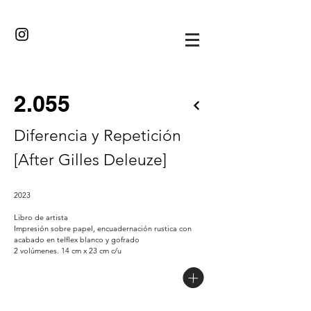
·//··/·
2.055
Diferencia y Repetición
[After Gilles Deleuze]
2023
Libro de artista
Impresión sobre papel, encuadernación rustica con
acabado en telflex blanco y gofrado
2 volúmenes. 14 cm x 23 cm c/u