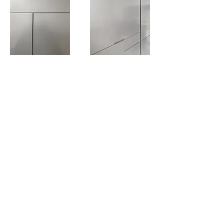
Alberto
News
Gil Cásedas
Bio