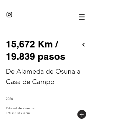
·//··/·
15,672 Km /
19.839 pasos
De Alameda de Osuna a
Casa de Campo
2026
Dibond de aluminio
180 x 210 x 3 cm